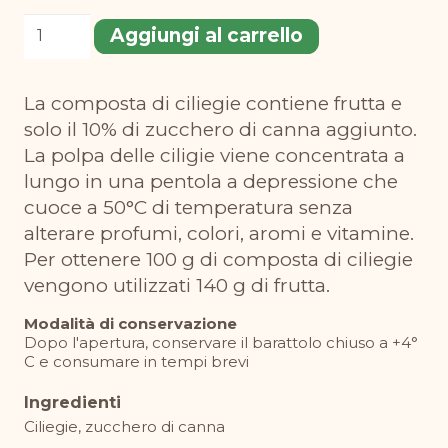
Composta
Aggiungi al carrello
di
ciliegie
La composta di ciliegie contiene frutta e
220
solo il 10% di zucchero di canna aggiunto.
g
La polpa delle ciligie viene concentrata a
quantità
lungo in una pentola a depressione che
cuoce a 50°C di temperatura senza
alterare profumi, colori, aromi e vitamine.
Per ottenere 100 g di composta di ciliegie
vengono utilizzati 140 g di frutta.
Modalità di conservazione
Dopo l'apertura, conservare il barattolo chiuso a +4°
C e consumare in tempi brevi
Ingredienti
Ciliegie, zucchero di canna