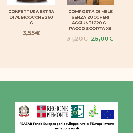
CONFETTURA EXTRA
COMPOSTA DI MELE
CO
DI ALBICOCCHE 260
SENZA ZUCCHERI
DI
G
AGGIUNTI 220 G –
PACCO SCORTA X6
3,55
€
Il
Il
31,20
€
25,00
€
prezzo
prezz
originale
attual
era:
è:
31,20€.
25,00