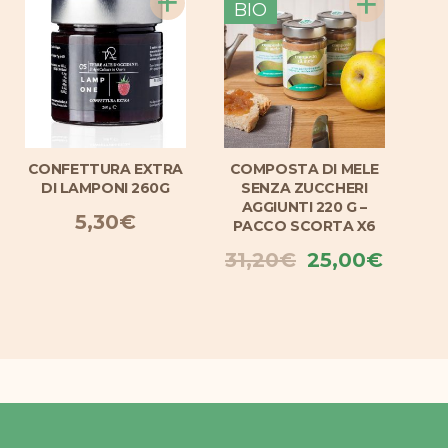
+
+
B
BIO
CONFETTURA EXTRA
COMPOSTA DI MELE
CO
DI LAMPONI 260G
SENZA ZUCCHERI
DI
AGGIUNTI 220 G –
5,30
€
PACCO SCORTA X6
Il
Il
31,20
€
25,00
€
prezzo
prezz
originale
attual
era:
è:
31,20€.
25,00