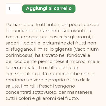
Confettura
Aggiungi al carrello
extra
di
Partiamo dai frutti interi, un poco spezzati.
mirtilli
Li cuociamo lentamente, sottovuoto, a
260g
bassa temperatura, cosiccée gli aromi, i
quantità
sapori, i colori e le vitamine dei frutti non
ci sfuggano. Il mirtillo gigante (Vaccinium
corimbosus) ha trovato nei fondovalle
dell’occidente piemontese il microclima e
la terra ideale. Il mirtillo possiede
eccezionali qualità nutraceutiche che lo
rendono un vero e proprio frutto della
salute. I mirtilli freschi vengono
concentrati sottovuoto, per mantenere
tutti i colori e gli aromi del frutto.