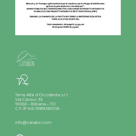
Terre Alte d’Occidente s.r.l.
Via Cavour, 92
10060 – Bibiana – TO
C.F./P.IVA 11989380016
info@catabin.com