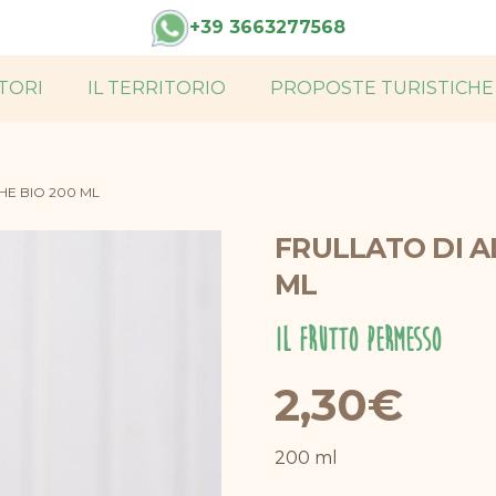
h
+39 3663277568
TORI
IL TERRITORIO
PROPOSTE TURISTICHE
Carni biologiche di alta qualità, provenienti da allevamenti certificati che rispettano il benessere animale e l’ambiente. Sapori autentici
HE BIO 200 ML
FRULLATO DI A
ML
Il Frutto Permesso
2,30
€
200 ml