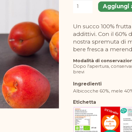
Frullato
Aggiungi a
di
albicocche
Un succo 100% frutta senza aggiunta di acqua, zuccheri, nè
BIO
addittivi. Con il 60% 
200
nostra spremuta di m
ml
bere fresca a merend
quantità
Modalità di conservazio
Dopo l'apertura, conservar
brevi
Ingredienti
Albicocche 60%, mele 40
Etichetta