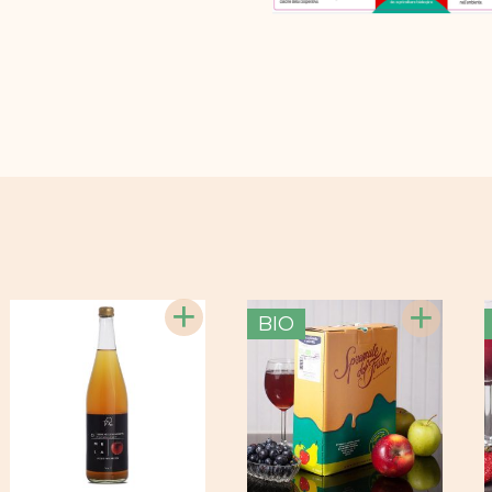
+
+
BIO