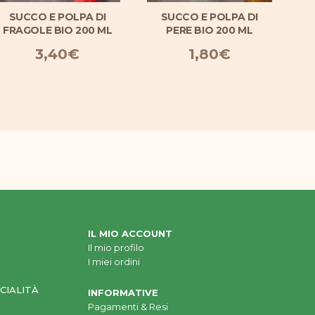
SUCCO E POLPA DI
SUCCO E POLPA DI
FRAGOLE BIO 200 ML
PERE BIO 200 ML
AL
3,40
€
1,80
€
2
IL MIO ACCOUNT
Il mio profilo
I miei ordini
CIALITÀ
INFORMATIVE
Pagamenti & Resi