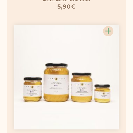
5,90
€
+