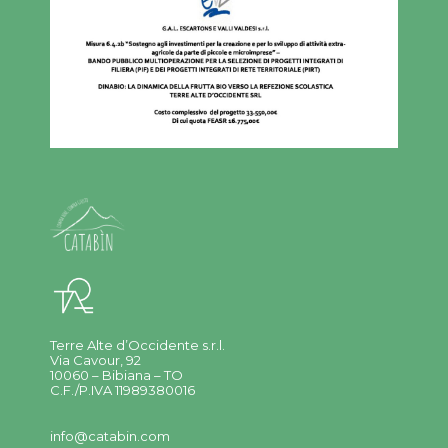
Terre Alte d’Occidente s.r.l.
Via Cavour, 92
10060 – Bibiana – TO
C.F./P.IVA 11989380016
info@catabin.com