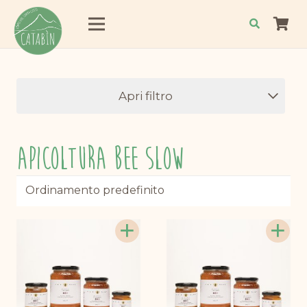
Apri filtro
Apicoltura Bee Slow
+
+