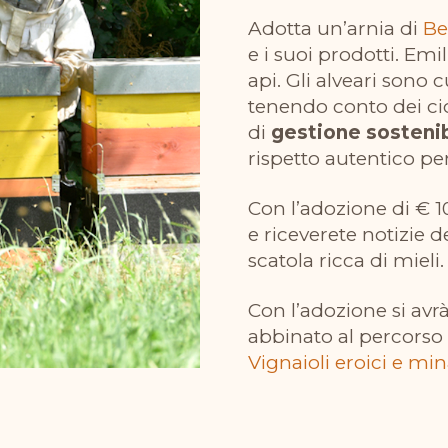
-
Adotta un’arnia di
Be
Gold
e i suoi prodotti. Em
quantità
api. Gli alveari sono
tenendo conto dei cicl
di
gestione sostenib
rispetto autentico pe
Con l’
adozione
di € 1
e riceverete notizie d
scatola ricca di mieli.
Con l’
adozione
si avr
abbinato al percorso
Vignaioli eroici e min