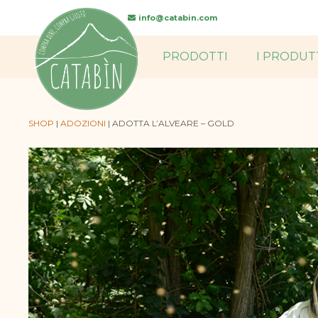
searc
info@catabin.com
PRODOTTI
I PRODUT
SHOP
|
ADOZIONI
|
ADOTTA L’ALVEARE – GOLD