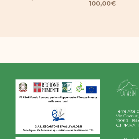
100,00
€
Terre Alte d
Via Cavour,
10060 – Bib
C.F./P.IVA 