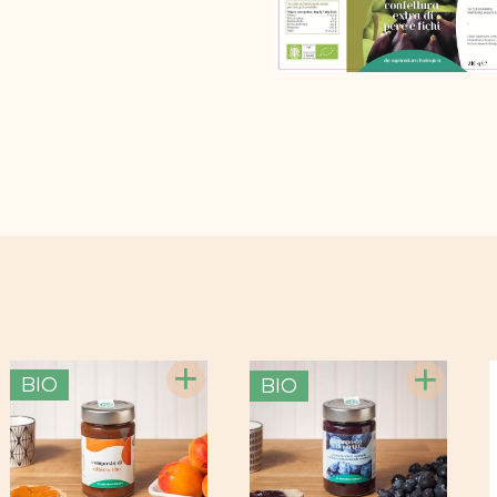
+
+
BIO
BIO