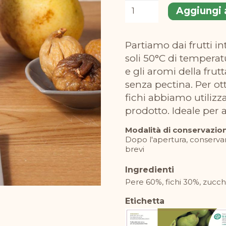
Confettura
Aggiungi a
extra
di
Partiamo dai frutti interi, a tocchetti e li concentriamo piano, a
pere
soli 50°C di temperatu
e
e gli aromi della fru
fichi
senza pectina. Per ot
260
fichi abbiamo utilizza
g
prodotto. Ideale per
quantità
Modalità di conservazio
Dopo l'apertura, conservar
brevi
Ingredienti
Pere 60%, fichi 30%, zucc
Etichetta