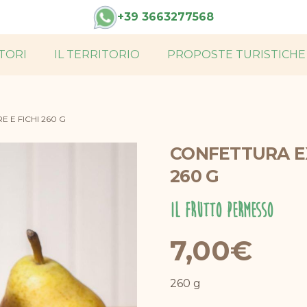
h
+39 3663277568
TORI
IL TERRITORIO
PROPOSTE TURISTICHE
Carni biologiche di alta qualità, provenienti da allevamenti certificati che rispettano il benessere animale e l’ambiente. Sapori autentici
 E FICHI 260 G
CONFETTURA EX
260 G
Il Frutto Permesso
7,00
€
260 g