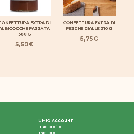
CONFETTURA EXTRA DI
CONFETTURA EXTRA DI
C
ALBICOCCHE PASSATA
PESCHE GIALLE 210 G
580 G
5,75
€
5,50
€
IL MIO ACCOUNT
Il mio profilo
I miei ordini