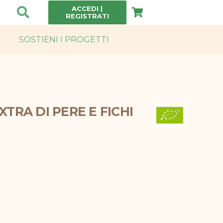
ACCEDI |
REGISTRATI
SOSTIENI I PROGETTI
 e genuinità per una scelta consapevole e sostenibile.
TRA DI PERE E FICHI