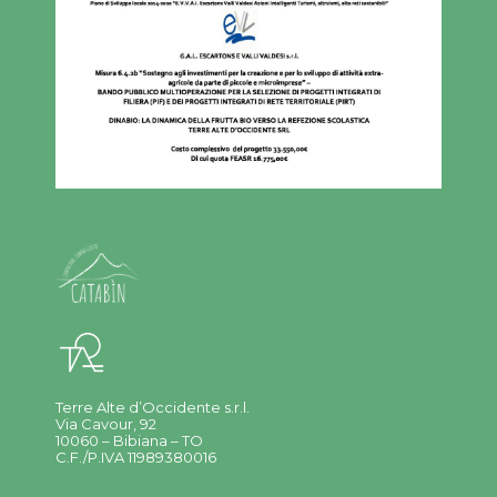
Terre Alte d’Occidente s.r.l.
Via Cavour, 92
10060 – Bibiana – TO
C.F./P.IVA 11989380016