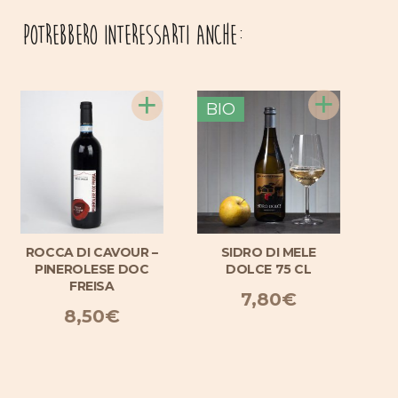
Potrebbero interessarti anche:
+
+
+
BIO
UR –
SIDRO DI MELE
BRUME – PINEROLESE
DOC
DOLCE 75 CL
DOC ROSSO
7,80
€
9,50
€