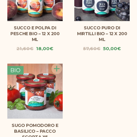
SUCCO E POLPA DI
SUCCO PURO DI
PESCHE BIO – 12 X 200
MIRTILLI BIO – 12 X 200
ML
ML
Il
Il
Il
Il
21,60
€
18,00
€
57,60
€
50,00
€
prezzo
prezzo
prezzo
prezz
originale
attuale
originale
attual
+
era:
è:
era:
è:
BIO
21,60€.
18,00€.
57,60€.
50,00€
SUGO POMODORO E
BASILICO – PACCO