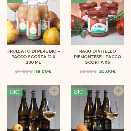
22,20€.
20,00€.
39,60€.
35,00€
FRULLATO DI PERE BIO –
RAGÙ DI VITELLO
PACCO SCORTA 12 X
PIEMONTESE – PACCO
200 ML
SCORTA X6
Il
Il
Il
Il
24,00
€
18,00
€
39,00
€
35,00
€
prezzo
prezzo
prezzo
prezz
originale
attuale
originale
attual
+
+
era:
è:
era:
è:
BIO
BIO
24,00€.
18,00€.
39,00€.
35,00€