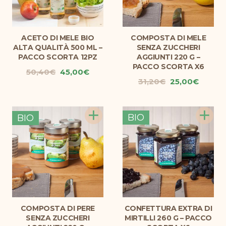
ACETO DI MELE BIO
COMPOSTA DI MELE
ALTA QUALITÀ 500 ML –
SENZA ZUCCHERI
PACCO SCORTA 12PZ
AGGIUNTI 220 G –
PACCO SCORTA X6
Il
Il
50,40
€
45,00
€
Il
Il
31,20
€
25,00
€
prezzo
prezzo
prezzo
prezz
originale
attuale
originale
attual
era:
è:
+
+
era:
è:
50,40€.
45,00€.
BIO
BIO
31,20€.
25,00€
COMPOSTA DI PERE
CONFETTURA EXTRA DI
SENZA ZUCCHERI
MIRTILLI 260 G – PACCO