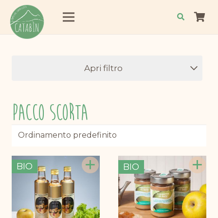
Apri filtro
Pacco Scorta
+
+
BIO
BIO