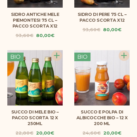
SIDRO ANTICHE MELE
SIDRO DI PERE 75 CL –
PIEMONTESI 75 CL –
PACCO SCORTA X12
PACCO SCORTA X12
Il
Il
93,60
€
80,00
€
Il
Il
93,60
€
80,00
€
prezzo
prezz
prezzo
prezzo
originale
attual
originale
attuale
era:
è:
+
+
era:
è:
93,60€.
80,00
BIO
BIO
93,60€.
80,00€.
SUCCO DI MELE BIO –
SUCCO E POLPA DI
PACCO SCORTA 12 X
ALBICOCCHE BIO – 12 X
250ML
200 ML
Il
Il
Il
Il
22,80
€
20,00
€
24,60
€
20,00
€