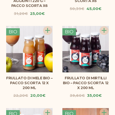
AGGIUNTI 220 G –
SCORTA X6
PACCO SCORTA X6
Il
Il
50,39
€
45,00
€
Il
Il
31,20
€
25,00
€
prezzo
prezz
prezzo
prezzo
originale
attual
originale
attuale
era:
è:
+
+
era:
è:
50,39€.
45,00€
BIO
BIO
31,20€.
25,00€.
FRULLATO DI MELE BIO –
FRULLATO DI MIRTILLI
PACCO SCORTA 12 X
BIO – PACCO SCORTA 12
200 ML
X 200 ML
Il
Il
Il
Il
22,20
€
20,00
€
39,60
€
35,00
€
prezzo
prezzo
prezzo
prezz
originale
attuale
originale
attual
+
+
era:
è:
era:
è:
BIO
BIO