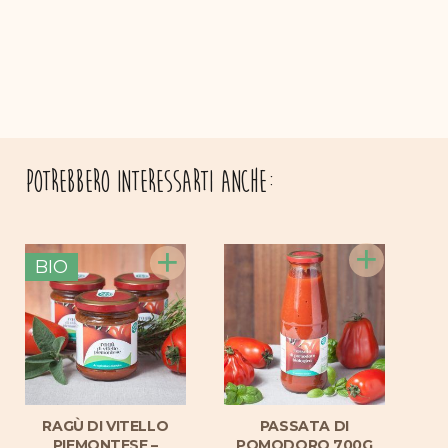
Potrebbero interessarti anche:
+
+
B
BIO
RAGÙ DI VITELLO
PASSATA DI
P
PIEMONTESE –
POMODORO 700G