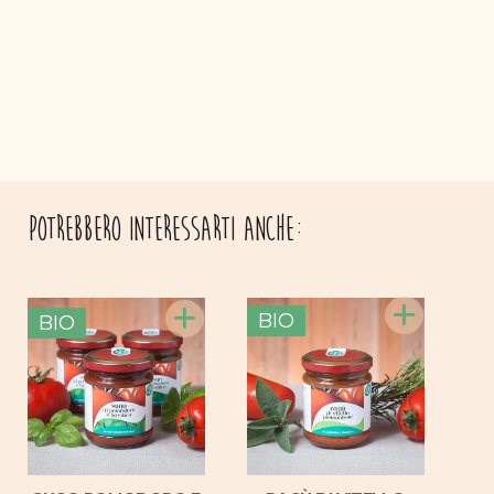
Potrebbero interessarti anche:
+
+
BIO
B
BIO