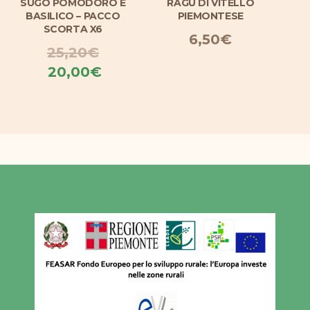
SUGO POMODORO E
RAGÙ DI VITELLO
SU
BASILICO – PACCO
PIEMONTESE
SCORTA X6
6,50
€
25,20
€
Il
Il
20,00
€
prezzo
prezzo
originale
attuale
era:
è:
25,20€.
20,00€.