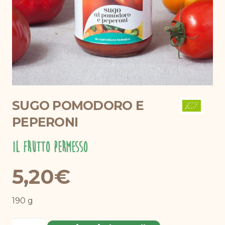
SUGO POMODORO E
PEPERONI
Il Frutto Permesso
5,20
€
190 g
Sugo