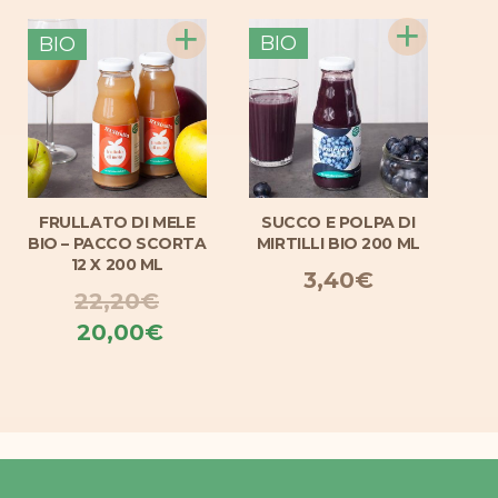
+
+
BIO
BIO
FRULLATO DI MELE
SUCCO E POLPA DI
S
BIO – PACCO SCORTA
MIRTILLI BIO 200 ML
12 X 200 ML
3,40
€
22,20
€
Il
Il
20,00
€
zo
prezzo
prezzo
le
originale
attuale
era:
è:
0€.
22,20€.
20,00€.