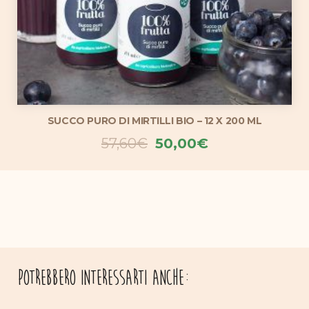
SUCCO PURO DI MIRTILLI BIO – 12 X 200 ML
Il
Il
57,60
€
50,00
€
prezzo
prezzo
originale
attuale
era:
è:
57,60€.
50,00€.
Potrebbero interessarti anche: