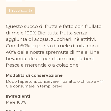
di
mele
Pacco scorta
BIO
200
Questo succo di frutta è fatto con frullato
ml
di mele 100% Bio: tutta frutta senza
quantità
aggiunta di acqua, zuccheri, nè attitivi.
Con il 60% di purea di mele diluita con il
40% della nostra spremuta di mele. Una
bevanda ideale per i bambini, da bere
fresca a merenda o a colazione.
Modalità di conservazione
Dopo l'apertura, conservare il barattolo chiuso a +4°
C e consumare in tempi brevi
Ingredienti
Mele 100%