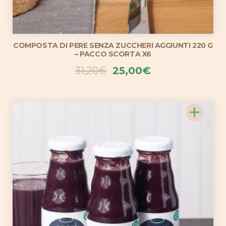
COMPOSTA DI PERE SENZA ZUCCHERI AGGIUNTI 220 G
– PACCO SCORTA X6
Il
Il
31,20
€
25,00
€
prezzo
prezzo
originale
attuale
+
era:
è:
31,20€.
25,00€.