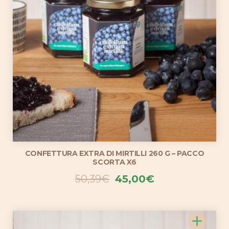
CONFETTURA EXTRA DI MIRTILLI 260 G – PACCO
SCORTA X6
Il
Il
50,39
€
45,00
€
prezzo
prezzo
originale
attuale
+
era:
è: