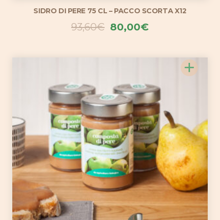
SIDRO DI PERE 75 CL – PACCO SCORTA X12
Il
Il
93,60
€
80,00
€
prezzo
prezzo
originale
attuale
+
era:
è:
93,60€.
80,00€.