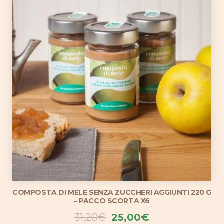
50,39€.
45,00€.
COMPOSTA DI MELE SENZA ZUCCHERI AGGIUNTI 220 G
– PACCO SCORTA X6
Il
Il
31,20
€
25,00
€