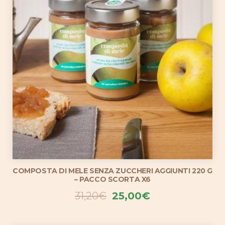
COMPOSTA DI MELE SENZA ZUCCHERI AGGIUNTI 220 G
– PACCO SCORTA X6
Il
Il
31,20
€
25,00
€
prezzo
prezzo
originale
attuale