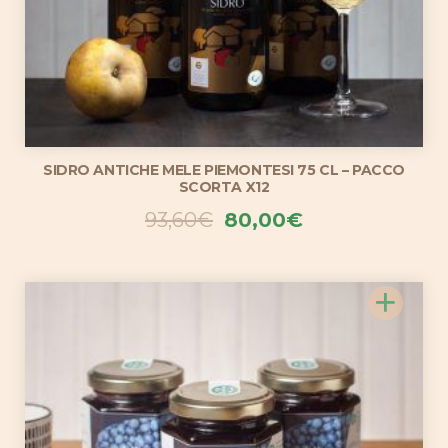
SIDRO ANTICHE MELE PIEMONTESI 75 CL – PACCO
SCORTA X12
Il
Il
93,60
€
80,00
€
prezzo
prezzo
originale
attuale
+
era:
è:
93,60€.
80,00€.