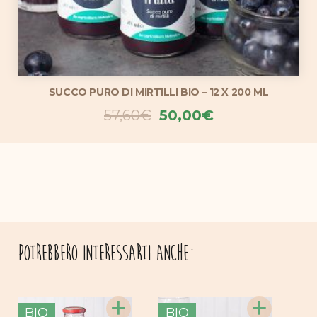
SUCCO PURO DI MIRTILLI BIO – 12 X 200 ML
Il
Il
57,60
€
50,00
€
prezzo
prezzo
originale
attuale
era:
è:
57,60€.
50,00€.
Potrebbero interessarti anche:
+
+
BIO
BIO