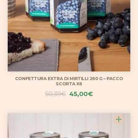
CONFETTURA EXTRA DI MIRTILLI 260 G – PACCO
SCORTA X6
Il
Il
50,39
€
45,00
€
prezzo
prezzo
originale
attuale
+
era:
è:
50,39€.
45,00€.