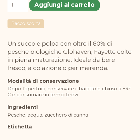
Succo
Aggiungi al carrello
e
polpa
Pacco scorta
di
pesche
Un succo e polpa con oltre il 60% di
BIO
pesche biologiche Glohaven, Fayette colte
200
in piena maturazione. Ideale da bere
ml
fresco, a colazione o per merenda.
quantità
Modalità di conservazione
Dopo l'apertura, conservare il barattolo chiuso a +4°
C e consumare in tempi brevi
Ingredienti
Pesche, acqua, zucchero di canna
Etichetta