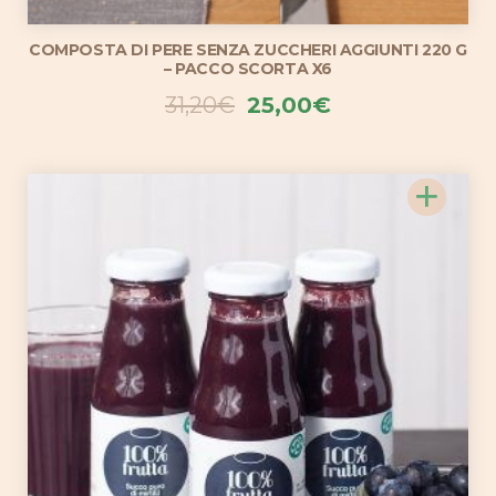
COMPOSTA DI PERE SENZA ZUCCHERI AGGIUNTI 220 G
– PACCO SCORTA X6
Il
Il
31,20
€
25,00
€
prezzo
prezzo
originale
attuale
+
era:
è:
31,20€.
25,00€.