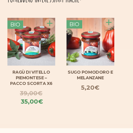
+
+
BIO
BIO
BIO
RAGÙ DI VITELLO
SUGO POMODORO E
SUGO
PIEMONTESE –
MELANZANE
PACCO SCORTA X6
5,20
€
39,00
€
Il
Il
35,00
€
prezzo
prezzo
originale
attuale
era:
è: