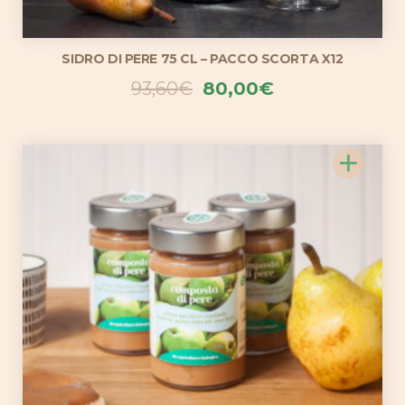
SIDRO DI PERE 75 CL – PACCO SCORTA X12
Il
Il
93,60
€
80,00
€
prezzo
prezzo
originale
attuale
+
era:
è:
93,60€.
80,00€.