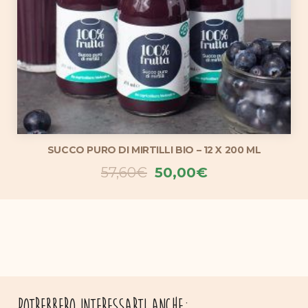
SUCCO PURO DI MIRTILLI BIO – 12 X 200 ML
Il
Il
57,60
€
50,00
€
prezzo
prezzo
originale
attuale
era:
è:
57,60€.
50,00€.
Potrebbero interessarti anche: