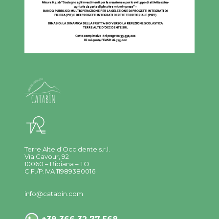
Terre Alte d’Occidente s.r.l.
Via Cavour, 92
10060 – Bibiana – TO
C.F./P.IVA 11989380016
info@catabin.com