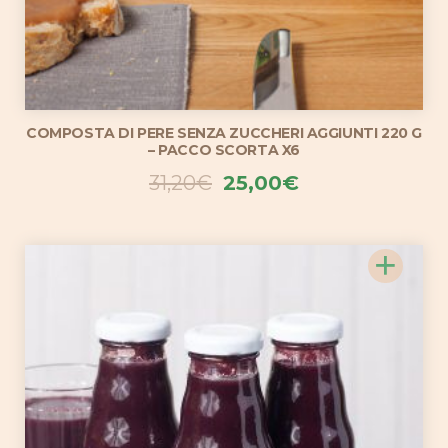
COMPOSTA DI PERE SENZA ZUCCHERI AGGIUNTI 220 G
– PACCO SCORTA X6
Il
Il
31,20
€
25,00
€
prezzo
prezzo
originale
attuale
+
era:
è:
31,20€.
25,00€.