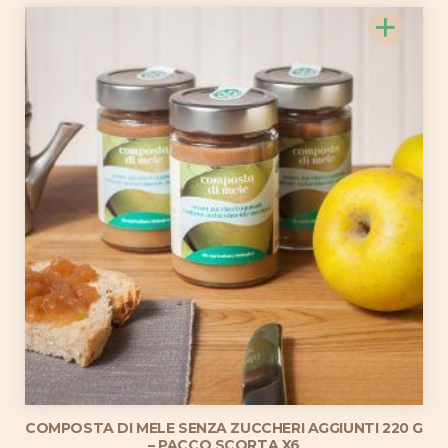
originale
attuale
+
era:
è:
50,39€.
45,00€.
COMPOSTA DI MELE SENZA ZUCCHERI AGGIUNTI 220 G
– PACCO SCORTA X6