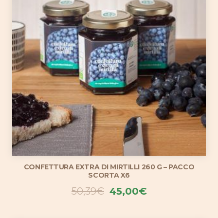
CONFETTURA EXTRA DI MIRTILLI 260 G – PACCO
SCORTA X6
Il
Il
50,39
€
45,00
€
prezzo
prezzo